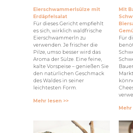
Eierschwammerlsülze mit
Mit B
Erdäpfelsalat
Schw
Für dieses Gericht empfiehlt
Biers
es sich, wirklich waldfrische
Gemü
Eierschwammerln zu
Für d
verwenden. Je frischer die
benöt
Pilze, umso besser wird das
Schwe
Aroma der Sülze. Eine feine,
Schw
kalte Vorspeise – genießen Sie
Bauer
den natürlichen Geschmack
Markt
des Waldes in seiner
könne
leichtesten Form.
Chees
verwe
Mehr lesen >>
Mehr 