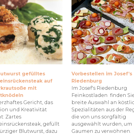
lutwurst gefülltes
Vorbestellen im Josef’s
insrückensteak auf
Riedenburg
krautsoße mit
Im Josef's Riedenburg
tknödeln
Feinkostladen finden Si
erzhaftes Gericht, das
breite Auswahl an köstl
tion und Kreativität
Spezialitäten aus der Re
t: Zartes
die von uns sorgfältig
insrückensteak, gefüllt
ausgewählt wurden, um 
ürziger Blutwurst, dazu
Gaumen zu verwöhnen.