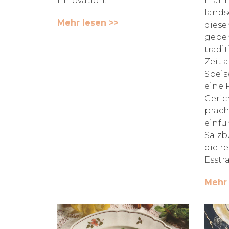
Innovation.
manni
lands
Mehr lesen >>
diese
geben
tradi
Zeit 
Speis
eine 
Geric
prach
einfü
Salzb
die r
Esstr
Mehr 