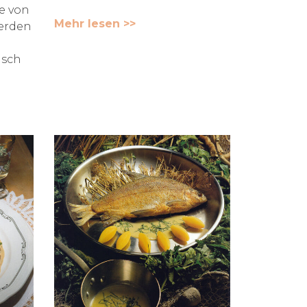
e von
Mehr lesen >>
werden
isch