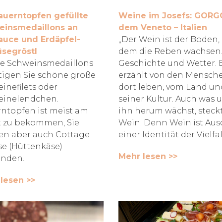
auerntopfen gefüllte
Weine im Josefs: GORG
einsmedaillons an
dem Veneto – Italien
auce und Erdäpfel-
„Der Wein ist der Boden,
segröstl
dem die Reben wachsen. 
ie Schweinsmedaillons
Geschichte und Wetter. 
igen Sie schöne große
erzählt von den Mensche
inefilets oder
dort leben, vom Land un
einelendchen.
seiner Kultur. Auch was 
ntopfen ist meist am
ihn herum wächst, steck
 zu bekommen, Sie
Wein. Denn Wein ist Aus
n aber auch Cottage
einer Identität der Vielfal
e (Hüttenkäse)
Mehr lesen >>
nden.
lesen >>