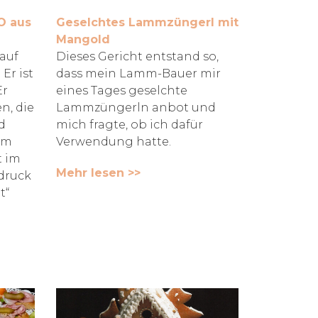
O aus
Geselchtes Lammzüngerl mit
Mangold
 auf
Dieses Gericht entstand so,
Er ist
dass mein Lamm-Bauer mir
Er
eines Tages geselchte
n, die
Lammzüngerln anbot und
d
mich fragte, ob ich dafür
um
Verwendung hatte.
t im
Mehr lesen >>
druck
t“