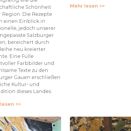
gfaltig wie die
Mehr lesen >>
chaftliche Schönheit
r Region. Die Rezepte
 einen Einblick in
tionelle, jedoch unserer
angepasste Salzburger
en, bereichert durch
Reihe neu kreierter
hte. Eine Fülle
tvoller Farbbilder und
hlsame Texte zu den
urger Gauen erschließen
eiche Kultur- und
adition dieses Landes.
lesen >>