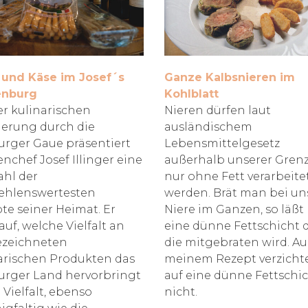
und Käse im Josef´s
Ganze Kalbsnieren im
enburg
Kohlblatt
er kulinarischen
Nieren dürfen laut
erung durch die
ausländischem
urger Gaue präsentiert
Lebensmittelgesetz
nchef Josef Illinger eine
außerhalb unserer Gren
hl der
nur ohne Fett verarbeite
ehlenswertesten
werden. Brät man bei un
te seiner Heimat. Er
Niere im Ganzen, so läß
auf, welche Vielfalt an
eine dünne Fettschicht 
ezeichneten
die mitgebraten wird. Au
arischen Produkten das
meinem Rezept verzichte
urger Land hervorbringt
auf eine dünne Fettschi
 Vielfalt, ebenso
nicht.