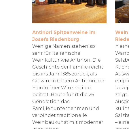
Antinori Spitzenweine im
Wein 
Josefs Riedenburg
Ried
Wenige Namen stehen so
n ein
sehr für italienische
Wand
Weinkultur wie Antinori. Die
Salzb
Geschichte der Familie reicht
Küche
bis ins Jahr 1385 zurück, als
Auswa
Giovanni di Piero Antinori der
empf
Florentiner Winzergilde
Rezep
beitrat. Heute führt die 26.
zeigt 
Generation das
ausg
Familienunternehmen und
kulin
verbindet traditionelle
Salzb
Weinbaukunst mit moderner
– eine