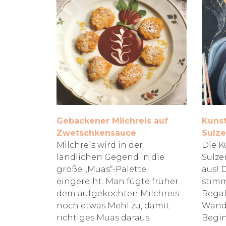
Gebackener Milchreis auf
Kunst
Zwetschkensauce
Sulze
Milchreis wird in der
Die K
ländlichen Gegend in die
Sulze
große „Muas“-Palette
aus! 
eingereiht. Man fügte früher
stimm
dem aufgekochten Milchreis
Regal
noch etwas Mehl zu, damit
Wandb
richtiges Muas daraus
Begin