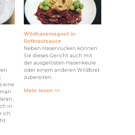
Wildhasenragout in
Rotkrautsauce
Neben Hasenrücken können
Sie dieses Gericht auch mit
der ausgelösten Hasenkeule
zen
oder einem anderen Wildbret
t
zubereiten.
s eine
Mehr lesen >>
t man
daran,
ch in
 ich
cht