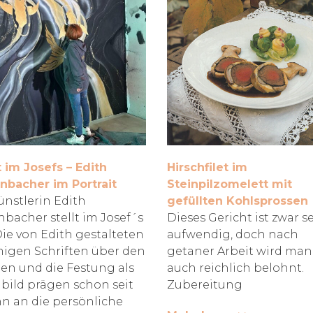
 im Josefs – Edith
Hirschfilet im
nbacher im Portrait
Steinpilzomelett mit
ünstlerin Edith
gefüllten Kohlsprossen
nbacher stellt im Josef´s
Dieses Gericht ist zwar s
Die von Edith gestalteten
aufwendig, doch nach
igen Schriften über den
getaner Arbeit wird man
en und die Festung als
auch reichlich belohnt.
ild prägen schon seit
Zubereitung
n an die persönliche