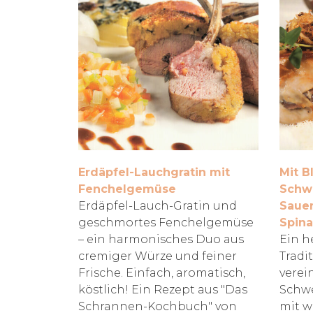
Erdäpfel-Lauchgratin mit
Mit B
Fenchelgemüse
Schwe
Erdäpfel-Lauch-Gratin und
Sauer
geschmortes Fenchelgemüse
Spina
– ein harmonisches Duo aus
Ein h
cremiger Würze und feiner
Tradi
Frische. Einfach, aromatisch,
verein
köstlich! Ein Rezept aus "Das
Schwe
Schrannen-Kochbuch" von
mit w