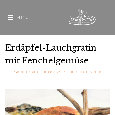
MENU
Erdäpfel-Lauchgratin
mit Fenchelgemüse
Gepostet am
Februar 2, 2025
In
Buch
,
Rezepte