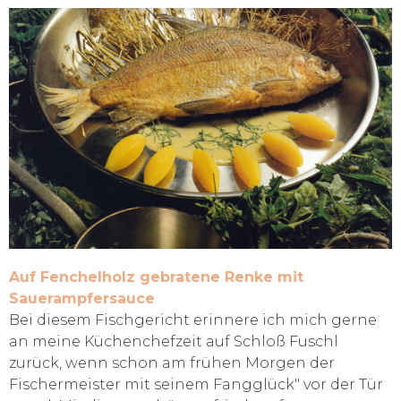
Auf Fenchelholz gebratene Renke mit
Sauerampfersauce
Bei diesem Fischgericht erinnere ich mich gerne
an meine Küchenchefzeit auf Schloß Fuschl
zurück, wenn schon am frühen Morgen der
Fischermeister mit seinem Fangglück" vor der Tür