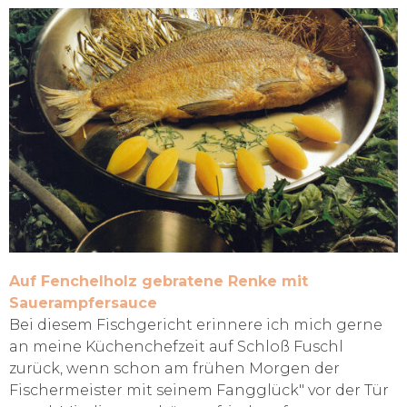
Auf Fenchelholz gebratene Renke mit
Sauerampfersauce
Bei diesem Fischgericht erinnere ich mich gerne
an meine Küchenchefzeit auf Schloß Fuschl
zurück, wenn schon am frühen Morgen der
Fischermeister mit seinem Fangglück" vor der Tür