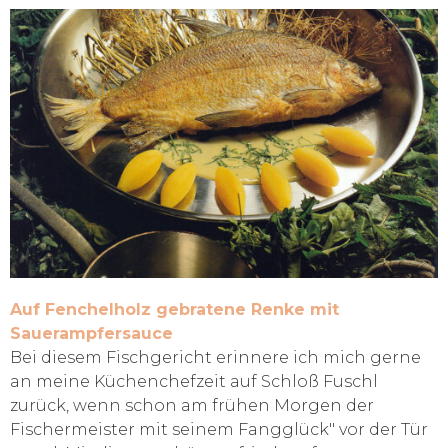
Auf Fenchelholz gebratene Renke mit
Sauerampfersauce
Bei diesem Fischgericht erinnere ich mich gerne
an meine Küchenchefzeit auf Schloß Fuschl
zurück, wenn schon am frühen Morgen der
Fischermeister mit seinem Fangglück" vor der Tür