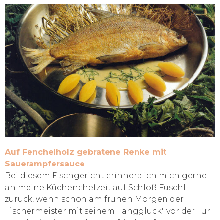
Auf Fenchelholz gebratene Renke mit
Sauerampfersauce
Bei diesem Fischgericht erinnere ich mich gerne
an meine Küchenchefzeit auf Schloß Fuschl
zurück, wenn schon am frühen Morgen der
Fischermeister mit seinem Fangglück" vor der Tür