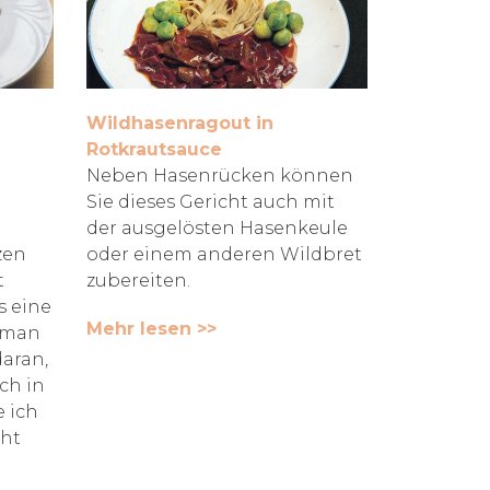
Wildhasenragout in
Rotkrautsauce
Neben Hasenrücken können
Sie dieses Gericht auch mit
der ausgelösten Hasenkeule
zen
oder einem anderen Wildbret
t
zubereiten.
s eine
Mehr lesen >>
t man
daran,
ch in
 ich
cht