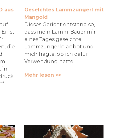
O aus
Geselchtes Lammzüngerl mit
Mangold
 auf
Dieses Gericht entstand so,
Er ist
dass mein Lamm-Bauer mir
Er
eines Tages geselchte
n, die
Lammzüngerln anbot und
d
mich fragte, ob ich dafür
um
Verwendung hatte.
t im
Mehr lesen >>
druck
t“