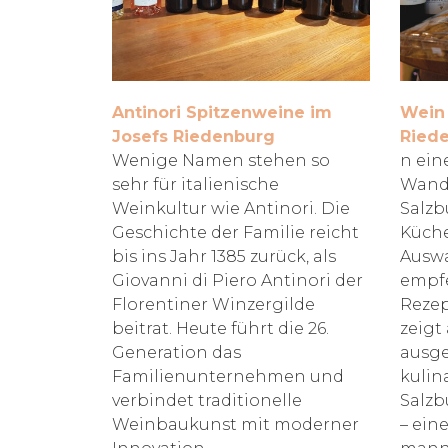
Antinori Spitzenweine im
Wein 
Josefs Riedenburg
Ried
Wenige Namen stehen so
n ein
sehr für italienische
Wand
Weinkultur wie Antinori. Die
Salzb
Geschichte der Familie reicht
Küche
bis ins Jahr 1385 zurück, als
Auswa
Giovanni di Piero Antinori der
empf
Florentiner Winzergilde
Rezep
beitrat. Heute führt die 26.
zeigt 
Generation das
ausg
Familienunternehmen und
kulin
verbindet traditionelle
Salzb
Weinbaukunst mit moderner
– eine