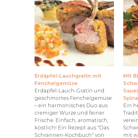
Erdäpfel-Lauchgratin mit
Mit B
Fenchelgemüse
Schwe
Erdäpfel-Lauch-Gratin und
Sauer
geschmortes Fenchelgemüse
Spina
– ein harmonisches Duo aus
Ein h
cremiger Würze und feiner
Tradi
Frische. Einfach, aromatisch,
verein
köstlich! Ein Rezept aus "Das
Schwe
Schrannen-Kochbuch" von
mit w