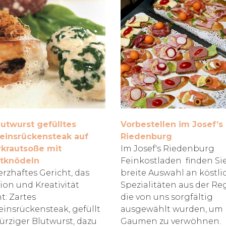
lutwurst gefülltes
Vorbestellen im Josef’s
insrückensteak auf
Riedenburg
krautsoße mit
Im Josef's Riedenburg
tknödeln
Feinkostladen finden Si
erzhaftes Gericht, das
breite Auswahl an köstl
tion und Kreativität
Spezialitäten aus der Re
t: Zartes
die von uns sorgfältig
insrückensteak, gefüllt
ausgewählt wurden, um 
ürziger Blutwurst, dazu
Gaumen zu verwöhnen.