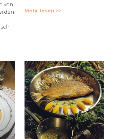
e von
Mehr lesen >>
werden
isch