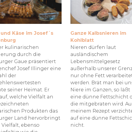
und Käse im Josef´s
Ganze Kalbsnieren im
enburg
Kohlblatt
er kulinarischen
Nieren dürfen laut
erung durch die
ausländischem
urger Gaue präsentiert
Lebensmittelgesetz
nchef Josef Illinger eine
außerhalb unserer Gren
hl der
nur ohne Fett verarbeite
ehlenswertesten
werden. Brät man bei un
te seiner Heimat. Er
Niere im Ganzen, so läß
auf, welche Vielfalt an
eine dünne Fettschicht 
ezeichneten
die mitgebraten wird. Au
arischen Produkten das
meinem Rezept verzichte
urger Land hervorbringt
auf eine dünne Fettschi
 Vielfalt, ebenso
nicht.