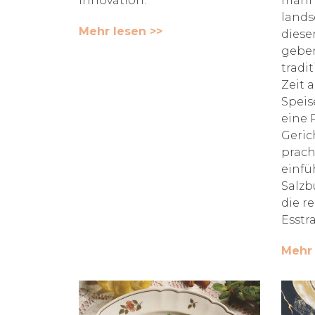
Innovation.
manni
lands
Mehr lesen >>
diese
geben
tradi
Zeit 
Speis
eine 
Geric
prach
einfü
Salzb
die r
Esstr
Mehr 