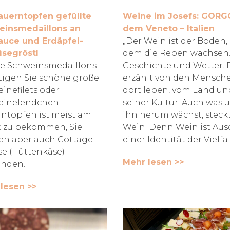
auerntopfen gefüllte
Weine im Josefs: GORG
einsmedaillons an
dem Veneto – Italien
auce und Erdäpfel-
„Der Wein ist der Boden,
segröstl
dem die Reben wachsen. 
ie Schweinsmedaillons
Geschichte und Wetter. 
igen Sie schöne große
erzählt von den Mensche
inefilets oder
dort leben, vom Land un
einelendchen.
seiner Kultur. Auch was 
ntopfen ist meist am
ihn herum wächst, steck
 zu bekommen, Sie
Wein. Denn Wein ist Aus
n aber auch Cottage
einer Identität der Vielfal
e (Hüttenkäse)
Mehr lesen >>
nden.
lesen >>