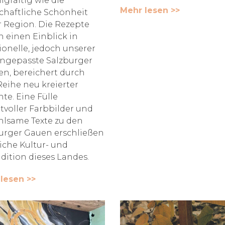
gfaltig wie die
Mehr lesen >>
chaftliche Schönheit
r Region. Die Rezepte
 einen Einblick in
tionelle, jedoch unserer
angepasste Salzburger
en, bereichert durch
Reihe neu kreierter
hte. Eine Fülle
tvoller Farbbilder und
hlsame Texte zu den
urger Gauen erschließen
eiche Kultur- und
adition dieses Landes.
lesen >>