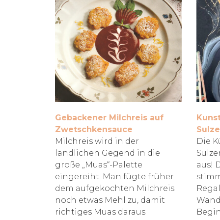
Gebackener Milchreis auf
Kunst
Zwetschkensauce
Sulze
Milchreis wird in der
Die K
ländlichen Gegend in die
Sulze
große „Muas“-Palette
aus! 
eingereiht. Man fügte früher
stimm
dem aufgekochten Milchreis
Regal
noch etwas Mehl zu, damit
Wandb
richtiges Muas daraus
Begin