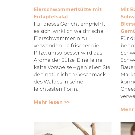
Eierschwammerlsülze mit
Mit B
Erdäpfelsalat
Schw
Für dieses Gericht empfiehlt
Biers
es sich, wirklich waldfrische
Gemü
Eierschwammerln zu
Für d
verwenden. Je frischer die
benöt
Pilze, umso besser wird das
Schwe
Aroma der Sülze. Eine feine,
Schw
kalte Vorspeise – genießen Sie
Bauer
den natürlichen Geschmack
Markt
des Waldes in seiner
könne
leichtesten Form.
Chees
verwe
Mehr lesen >>
Mehr 