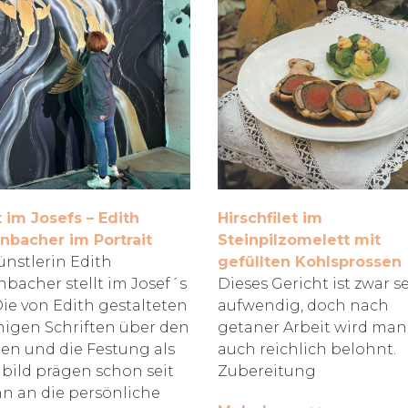
 im Josefs – Edith
Hirschfilet im
nbacher im Portrait
Steinpilzomelett mit
ünstlerin Edith
gefüllten Kohlsprossen
nbacher stellt im Josef´s
Dieses Gericht ist zwar s
Die von Edith gestalteten
aufwendig, doch nach
igen Schriften über den
getaner Arbeit wird man
en und die Festung als
auch reichlich belohnt.
ild prägen schon seit
Zubereitung
n an die persönliche