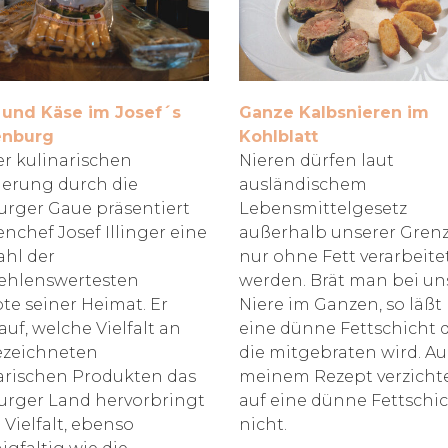
und Käse im Josef´s
Ganze Kalbsnieren im
enburg
Kohlblatt
er kulinarischen
Nieren dürfen laut
erung durch die
ausländischem
urger Gaue präsentiert
Lebensmittelgesetz
nchef Josef Illinger eine
außerhalb unserer Gren
hl der
nur ohne Fett verarbeite
ehlenswertesten
werden. Brät man bei un
te seiner Heimat. Er
Niere im Ganzen, so läß
auf, welche Vielfalt an
eine dünne Fettschicht 
ezeichneten
die mitgebraten wird. Au
arischen Produkten das
meinem Rezept verzichte
urger Land hervorbringt
auf eine dünne Fettschi
 Vielfalt, ebenso
nicht.