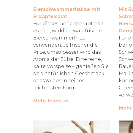
Eierschwammerlsülze mit
Mit B
Erdäpfelsalat
Schw
Für dieses Gericht empfiehlt
Biers
es sich, wirklich waldfrische
Gemü
Eierschwammerln zu
Für d
verwenden. Je frischer die
benöt
Pilze, umso besser wird das
Schwe
Aroma der Sülze. Eine feine,
Schw
kalte Vorspeise – genießen Sie
Bauer
den natürlichen Geschmack
Markt
des Waldes in seiner
könne
leichtesten Form.
Chees
verwe
Mehr lesen >>
Mehr 