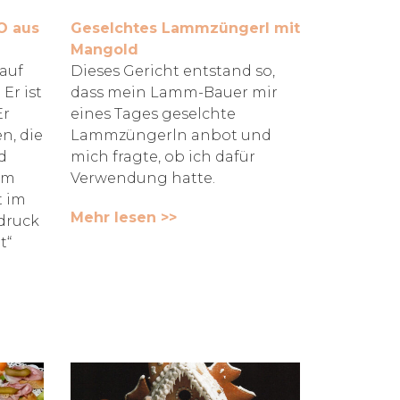
O aus
Geselchtes Lammzüngerl mit
Mangold
 auf
Dieses Gericht entstand so,
Er ist
dass mein Lamm-Bauer mir
Er
eines Tages geselchte
n, die
Lammzüngerln anbot und
d
mich fragte, ob ich dafür
um
Verwendung hatte.
t im
Mehr lesen >>
druck
t“