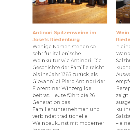
Antinori Spitzenweine im
Wein 
Josefs Riedenburg
Ried
Wenige Namen stehen so
n ein
sehr für italienische
Wand
Weinkultur wie Antinori. Die
Salzb
Geschichte der Familie reicht
Küche
bis ins Jahr 1385 zurück, als
Auswa
Giovanni di Piero Antinori der
empf
Florentiner Winzergilde
Rezep
beitrat. Heute führt die 26.
zeigt 
Generation das
ausg
Familienunternehmen und
kulin
verbindet traditionelle
Salzb
Weinbaukunst mit moderner
– eine