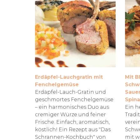
Erdäpfel-Lauchgratin mit
Mit B
Fenchelgemüse
Schwe
Erdäpfel-Lauch-Gratin und
Sauer
geschmortes Fenchelgemüse
Spina
– ein harmonisches Duo aus
Ein h
cremiger Würze und feiner
Tradi
Frische. Einfach, aromatisch,
verein
köstlich! Ein Rezept aus "Das
Schwe
Schrannen-Kochbuch" von
mit w