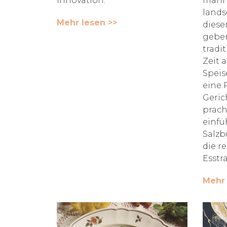
Innovation.
manni
lands
Mehr lesen >>
diese
geben
tradi
Zeit 
Speis
eine 
Geric
prach
einfü
Salzb
die r
Esstr
Mehr 