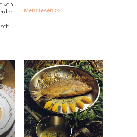
e von
Mehr lesen >>
werden
isch