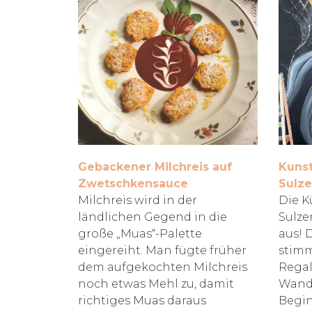
Gebackener Milchreis auf
Kunst
Zwetschkensauce
Sulze
Milchreis wird in der
Die K
ländlichen Gegend in die
Sulze
große „Muas“-Palette
aus! 
eingereiht. Man fügte früher
stimm
dem aufgekochten Milchreis
Regal
noch etwas Mehl zu, damit
Wandb
richtiges Muas daraus
Begin