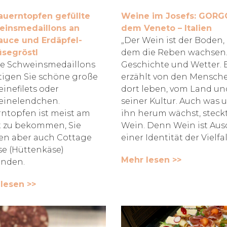
auerntopfen gefüllte
Weine im Josefs: GORG
einsmedaillons an
dem Veneto – Italien
auce und Erdäpfel-
„Der Wein ist der Boden,
segröstl
dem die Reben wachsen. 
ie Schweinsmedaillons
Geschichte und Wetter. 
igen Sie schöne große
erzählt von den Mensche
inefilets oder
dort leben, vom Land un
einelendchen.
seiner Kultur. Auch was 
ntopfen ist meist am
ihn herum wächst, steck
 zu bekommen, Sie
Wein. Denn Wein ist Aus
n aber auch Cottage
einer Identität der Vielfal
e (Hüttenkäse)
Mehr lesen >>
nden.
lesen >>