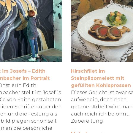
 im Josefs – Edith
Hirschfilet im
nbacher im Portrait
Steinpilzomelett mit
ünstlerin Edith
gefüllten Kohlsprossen
nbacher stellt im Josef´s
Dieses Gericht ist zwar s
Die von Edith gestalteten
aufwendig, doch nach
igen Schriften über den
getaner Arbeit wird man
en und die Festung als
auch reichlich belohnt.
ild prägen schon seit
Zubereitung
n an die persönliche