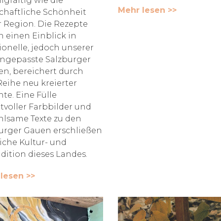
gfaltig wie die
Mehr lesen >>
chaftliche Schönheit
r Region. Die Rezepte
 einen Einblick in
tionelle, jedoch unserer
angepasste Salzburger
en, bereichert durch
Reihe neu kreierter
hte. Eine Fülle
tvoller Farbbilder und
hlsame Texte zu den
urger Gauen erschließen
eiche Kultur- und
adition dieses Landes.
lesen >>