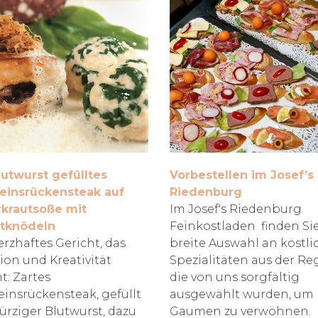
lutwurst gefülltes
Vorbestellen im Josef’s
insrückensteak auf
Riedenburg
krautsoße mit
Im Josef's Riedenburg
tknödeln
Feinkostladen finden Si
erzhaftes Gericht, das
breite Auswahl an köstl
tion und Kreativität
Spezialitäten aus der Re
t: Zartes
die von uns sorgfältig
insrückensteak, gefüllt
ausgewählt wurden, um 
ürziger Blutwurst, dazu
Gaumen zu verwöhnen.