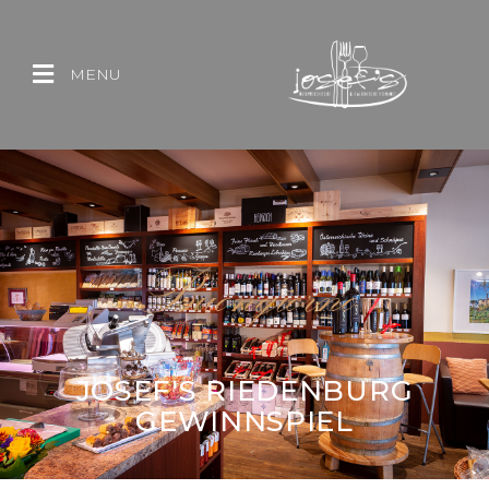
MENU
JOSEF'S RIEDENBURG
GEWINNSPIEL