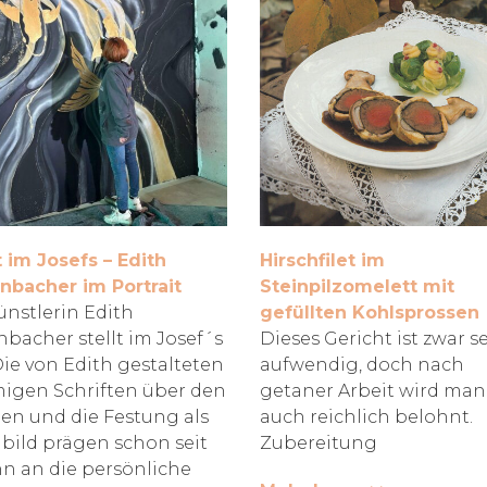
 im Josefs – Edith
Hirschfilet im
nbacher im Portrait
Steinpilzomelett mit
ünstlerin Edith
gefüllten Kohlsprossen
nbacher stellt im Josef´s
Dieses Gericht ist zwar s
Die von Edith gestalteten
aufwendig, doch nach
igen Schriften über den
getaner Arbeit wird man
en und die Festung als
auch reichlich belohnt.
ild prägen schon seit
Zubereitung
n an die persönliche