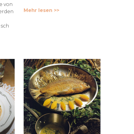
e von
Mehr lesen >>
werden
isch