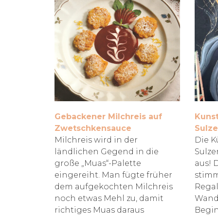
Gebackener Milchreis auf
Kunst
Zwetschkensauce
Sulze
Milchreis wird in der
Die K
ländlichen Gegend in die
Sulze
große „Muas“-Palette
aus! 
eingereiht. Man fügte früher
stimm
dem aufgekochten Milchreis
Regal
noch etwas Mehl zu, damit
Wandb
richtiges Muas daraus
Begin