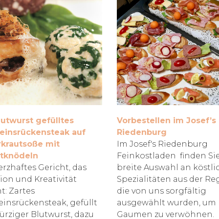
lutwurst gefülltes
Vorbestellen im Josef’s
insrückensteak auf
Riedenburg
krautsoße mit
Im Josef's Riedenburg
tknödeln
Feinkostladen finden Si
erzhaftes Gericht, das
breite Auswahl an köstl
tion und Kreativität
Spezialitäten aus der Re
t: Zartes
die von uns sorgfältig
insrückensteak, gefüllt
ausgewählt wurden, um 
ürziger Blutwurst, dazu
Gaumen zu verwöhnen.