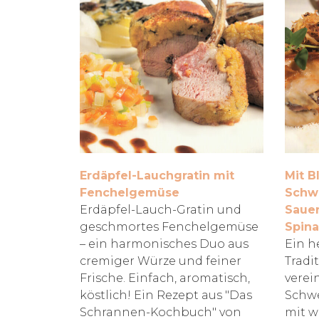
Erdäpfel-Lauchgratin mit
Mit B
Fenchelgemüse
Schwe
Erdäpfel-Lauch-Gratin und
Sauer
geschmortes Fenchelgemüse
Spina
– ein harmonisches Duo aus
Ein h
cremiger Würze und feiner
Tradi
Frische. Einfach, aromatisch,
verein
köstlich! Ein Rezept aus "Das
Schwe
Schrannen-Kochbuch" von
mit w