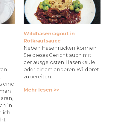
Wildhasenragout in
Rotkrautsauce
Neben Hasenrücken können
Sie dieses Gericht auch mit
der ausgelösten Hasenkeule
zen
oder einem anderen Wildbret
t
zubereiten.
s eine
Mehr lesen >>
t man
daran,
ch in
 ich
cht