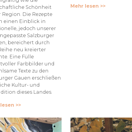
gfaltig wie die
Mehr lesen >>
chaftliche Schönheit
r Region. Die Rezepte
 einen Einblick in
tionelle, jedoch unserer
angepasste Salzburger
en, bereichert durch
Reihe neu kreierter
hte. Eine Fülle
tvoller Farbbilder und
hlsame Texte zu den
urger Gauen erschließen
eiche Kultur- und
adition dieses Landes.
lesen >>