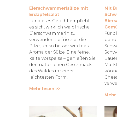
Eierschwammerlsülze mit
Mit B
Erdäpfelsalat
Schw
Für dieses Gericht empfiehlt
Biers
es sich, wirklich waldfrische
Gemü
Eierschwammerln zu
Für d
verwenden. Je frischer die
benöt
Pilze, umso besser wird das
Schwe
Aroma der Sülze. Eine feine,
Schw
kalte Vorspeise – genießen Sie
Bauer
den natürlichen Geschmack
Markt
des Waldes in seiner
könne
leichtesten Form.
Chees
verwe
Mehr lesen >>
Mehr 