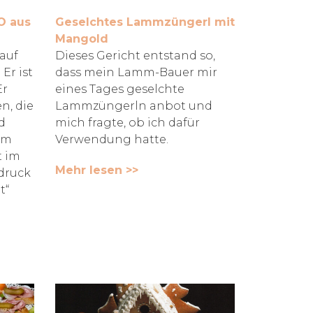
O aus
Geselchtes Lammzüngerl mit
Mangold
 auf
Dieses Gericht entstand so,
Er ist
dass mein Lamm-Bauer mir
Er
eines Tages geselchte
n, die
Lammzüngerln anbot und
d
mich fragte, ob ich dafür
um
Verwendung hatte.
t im
Mehr lesen >>
druck
t“