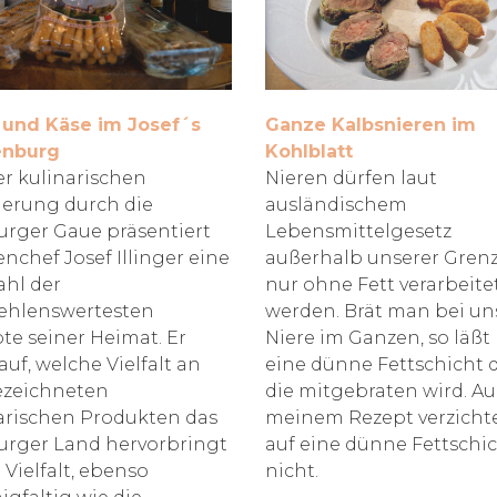
und Käse im Josef´s
Ganze Kalbsnieren im
enburg
Kohlblatt
er kulinarischen
Nieren dürfen laut
erung durch die
ausländischem
urger Gaue präsentiert
Lebensmittelgesetz
nchef Josef Illinger eine
außerhalb unserer Gren
hl der
nur ohne Fett verarbeite
ehlenswertesten
werden. Brät man bei un
te seiner Heimat. Er
Niere im Ganzen, so läß
auf, welche Vielfalt an
eine dünne Fettschicht 
ezeichneten
die mitgebraten wird. Au
arischen Produkten das
meinem Rezept verzichte
urger Land hervorbringt
auf eine dünne Fettschi
 Vielfalt, ebenso
nicht.