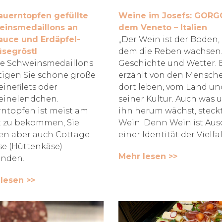
auerntopfen gefüllte
Weine im Josefs: GORG
einsmedaillons an
dem Veneto – Italien
auce und Erdäpfel-
„Der Wein ist der Boden,
segröstl
dem die Reben wachsen. 
ie Schweinsmedaillons
Geschichte und Wetter. 
igen Sie schöne große
erzählt von den Mensche
inefilets oder
dort leben, vom Land un
einelendchen.
seiner Kultur. Auch was 
ntopfen ist meist am
ihn herum wächst, steck
 zu bekommen, Sie
Wein. Denn Wein ist Aus
n aber auch Cottage
einer Identität der Vielfal
e (Hüttenkäse)
Mehr lesen >>
nden.
lesen >>