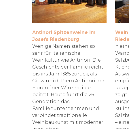
Antinori Spitzenweine im
Wein 
Josefs Riedenburg
Ried
Wenige Namen stehen so
n ein
sehr für italienische
Wand
Weinkultur wie Antinori. Die
Salzb
Geschichte der Familie reicht
Küche
bis ins Jahr 1385 zurück, als
Auswa
Giovanni di Piero Antinori der
empf
Florentiner Winzergilde
Rezep
beitrat. Heute führt die 26.
zeigt 
Generation das
ausg
Familienunternehmen und
kulin
verbindet traditionelle
Salzb
Weinbaukunst mit moderner
– eine