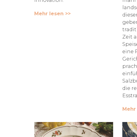
Innovation.
manni
lands
Mehr lesen >>
diese
geben
tradi
Zeit 
Speis
eine 
Geric
prach
einfü
Salzb
die r
Esstr
Mehr 