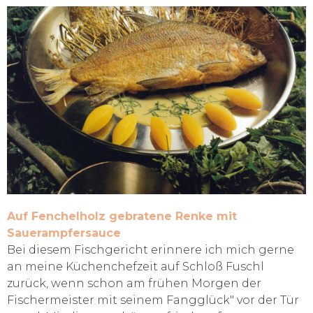
Auf Fenchelholz gebratene Renke mit
Sauerampfersauce
Bei diesem Fischgericht erinnere ich mich gerne
an meine Küchenchefzeit auf Schloß Fuschl
zurück, wenn schon am frühen Morgen der
Fischermeister mit seinem Fangglück" vor der Tür